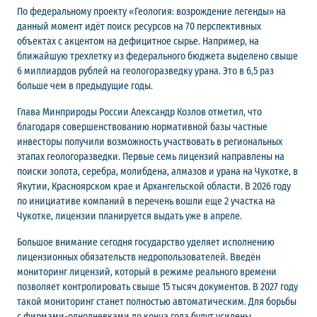
По федеральному проекту «Геология: возрождение легенды» на
данный момент идёт поиск ресурсов на 70 перспективных
объектах с акцентом на дефицитное сырье. Например, на
ближайшую трехлетку из федерального бюджета выделено свыше
6 миллиардов рублей на геологоразведку урана. Это в 6,5 раз
больше чем в предыдущие годы.
Глава Минприроды России Александр Козлов отметил, что
благодаря совершенствованию нормативной базы частные
инвесторы получили возможность участвовать в региональных
этапах геологоразведки. Первые семь лицензий направлены на
поиски золота, серебра, молибдена, алмазов и урана на Чукотке, в
Якутии, Красноярском крае и Архангельской области. В 2026 году
по инициативе компаний в перечень вошли еще 2 участка на
Чукотке, лицензии планируется выдать уже в апреле.
Большое внимание сегодня государство уделяет исполнению
лицензионных обязательств недропользователей. Введён
мониторинг лицензий, который в режиме реального времени
позволяет контролировать свыше 15 тысяч документов. В 2027 году
такой мониторинг станет полностью автоматическим. Для борьбы
с фирмами-однодневками до конца года будут усилены