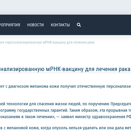
РОПРИЯТИЯ
НОВОСТИ
КОНТАКТЫ
чил персонализированную мРНК-вакцину для лечения рака
онализированную мРНК-вакцину для лечения рака
ент с диагнозом меланома кожи получил отечественную персонали
шей технологии для спасения жизни людей, по поручению Председат
грамму государственных гарантий. Таким образом, эта прорывная те
оказаниям в таком лечении», — заявил министр здравоохранения Р
 с меланомой кожи, когда опухоль нельзя удалить или она дала мета