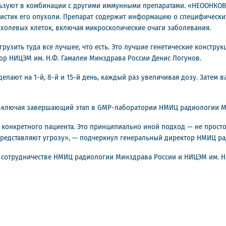
ьзуют в комбинации с другими иммунными препаратами. «НЕООНКОВ
ристик его опухоли. Препарат содержит информацию о специфических
холевых клеток, включая микроскопические очаги заболевания.
рузить туда все лучшее, что есть. Это лучшие генетические констру
р НИЦЭМ им. Н.Ф. Гамалеи Минздрава России Денис Логунов.
елают на 1-й, 8-й и 15-й день, каждый раз увеличивая дозу. Затем в
 включая завершающий этап в GMP-лаборатории НМИЦ радиологии М
онкретного пациента. Это принципиально иной подход — не просто 
 представляют угрозу», — подчеркнул генеральный директор НМИЦ р
сотрудничестве НМИЦ радиологии Минздрава России и НИЦЭМ им. Н.