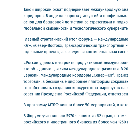
Такой широкий охват подчеркивает международную зна
коридоров. В ходе пленарных дискуссий и профильных
основ для бесшовной логистики со стратегиями и подх
глобальной связанности и технологического суверените
Главный стратегический итог форума — международные
Юг», «Север-Восток», Трансарктический транспортный 
отдельные проекты, а как единая континентальная сис
«России удалось выстроить продуктивный международн
это объединяющая сила международного развития. В 20
Евразии. Международные коридоры „Север—Юг“, Транса
торговли, а бесшовные цифровые платформы сокращаю
способствовать созданию конкурентных маршрутов на к
советник Президента Российской Федерации, ответстве
В программу МТЛФ вошли более 50 мероприятий, в кото
В Форуме участвовали 5970 человек из 82 стран, в том
российского и иностранного бизнеса из более чем 1250