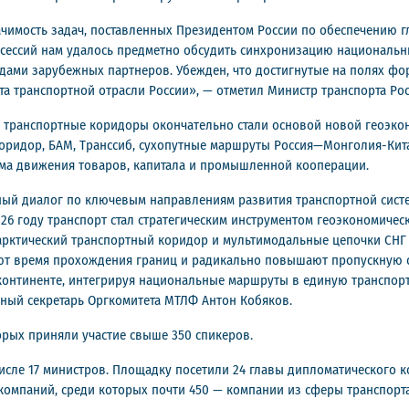
чимость задач, поставленных Президентом России по обеспечению 
 сессий нам удалось предметно обсудить синхронизацию националь
одами зарубежных партнеров. Убежден, что достигнутые на полях фо
та транспортной отрасли России», — отметил Министр транспорта Р
 транспортные коридоры окончательно стали основой новой геоэко
коридор, БАМ, Транссиб, сухопутные маршруты Россия—Монголия-Кит
тема движения товаров, капитала и промышленной кооперации.
ый диалог по ключевым направлениям развития транспортной систе
26 году транспорт стал стратегическим инструментом геоэкономичес
рктический транспортный коридор и мультимодальные цепочки СНГ
т время прохождения границ и радикально повышают пропускную с
онтиненте, интегрируя национальные маршруты в единую транспорт
нный секретарь Оргкомитета МТЛФ Антон Кобяков.
рых приняли участие свыше 350 спикеров.
 числе 17 министров. Площадку посетили 24 главы дипломатического 
 компаний, среди которых почти 450 — компании из сферы транспорта