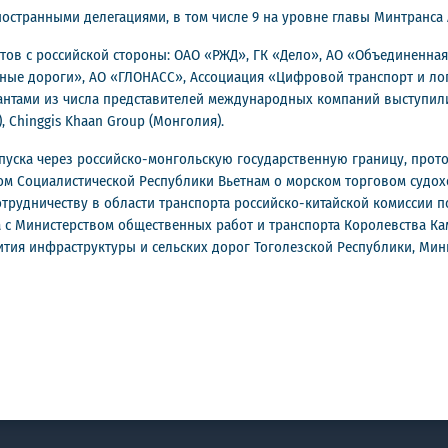
остранными делегациями, в том числе 9 на уровне главы Минтранса
тов с российской стороны: ОАО «РЖД», ГК «Дело», АО «Объединенна
ые дороги», АО «ГЛОНАСС», Ассоциация «Цифровой транспорт и лог
нтами из числа представителей международных компаний выступили Skw
), Chinggis Khaan Group (Монголия).
уска через российско-монгольскую государственную границу, прот
 Социалистической Республики Вьетнам о морском торговом судоходс
трудничеству в области транспорта российско-китайской комиссии п
с Министерством общественных работ и транспорта Королевства Ка
ития инфраструктуры и сельских дорог Тоголезской Республики, Мин