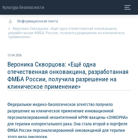
Культура безопасности
Информационная лента
Вероника Скворцова: «Ещё одна отечественная онковакцина,
разработанная ФМБА России, получила разрешение на клиническое
применение»
15.04.2026
Вероника Скворцова: «Ещё одна
отечественная онковакцина, разработанная
ФМБА России, получила разрешение на
клиническое применение»
Федеральное медико-биологическое агентство получило
разрешение на клиническое применение инновационной
персонализированной неоантигенной мРНК-вакцины «ОНКОРНА»
для терапии колоректального рака. Она стала второй в портфеле
ФМБА России персонализированной онковакциной для терапии
этого вида онкологии.