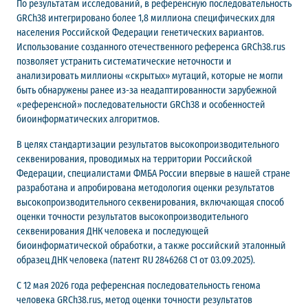
По результатам исследований, в референсную последовательность
GRCh38 интегрировано более 1,8 миллиона специфических для
населения Российской Федерации генетических вариантов.
Использование созданного отечественного референса GRCh38.rus
позволяет устранить систематические неточности и
анализировать миллионы «скрытых» мутаций, которые не могли
быть обнаружены ранее из-за неадаптированности зарубежной
«референсной» последовательности GRCh38 и особенностей
биоинформатических алгоритмов.
В целях стандартизации результатов высокопроизводительного
секвенирования, проводимых на территории Российской
Федерации, специалистами ФМБА России впервые в нашей стране
разработана и апробирована методология оценки результатов
высокопроизводительного секвенирования, включающая способ
оценки точности результатов высокопроизводительного
секвенирования ДНК человека и последующей
биоинформатической обработки, а также российский эталонный
образец ДНК человека (патент RU 2846268 C1 от 03.09.2025).
С 12 мая 2026 года референсная последовательность генома
человека GRCh38.rus, метод оценки точности результатов