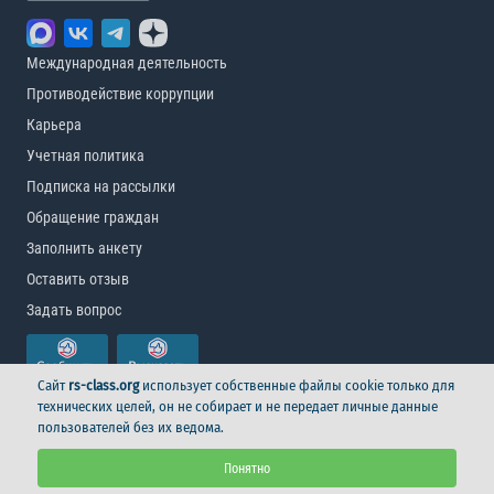
Международная деятельность
Противодействие коррупции
Карьера
Учетная политика
Подписка на рассылки
Обращение граждан
Заполнить анкету
Оставить отзыв
Задать вопрос
Сайт
rs-class.org
использует собственные файлы cookie только для
технических целей, он не собирает и не передает личные данные
пользователей без их ведома.
© Российский морской регистр судоходства, 2026
Понятно
Условия использования
Логотип