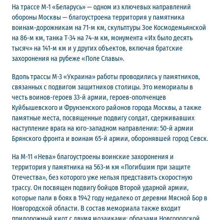
На трассе М-1 «Беларусь» — одном из ключевых направлений
обороны Москвы — благоустроена территория у памятника
воинам-дорожникам на 71-м км, скульптуры Зое Космодемьянской
на 86-м км, танка Т-34 на 74-м км, монумента «Их было десять
тысяч» на 141-м км и у других объектов, включая братские
захоронения на рубеже «Поле Славы».
Вдоль трассы М-3 «Украина» работы проводились у памятников,
связанных с подвигом защитников столицы. Это мемориалы в
честь воинов-героев 33-й армии, героев-ополченцев
Куйбышевского и Фрунзенского районов города Москвы, а также
памятные места, посвященные подвигу солдат, сдерживавших
наступление врага на юго-западном направлении: 50-й армии
Брянского фронта и воинам 65-й армии, оборонявшей город Севск.
На М-11 «Нева» благоустроены воинские захоронения и
территория у памятника на 563-м км «Погибшим при защите
Отечества», без которого уже нельзя представить скоростную
трассу. Он посвящен подвигу бойцов Второй ударной армии,
которые пали в боях в 1942 году недалеко от деревни Мясной Бор в
Новгородской области. В состав мемориала также входит
придорожный киот с двумя мозаиками: образами Новгородской