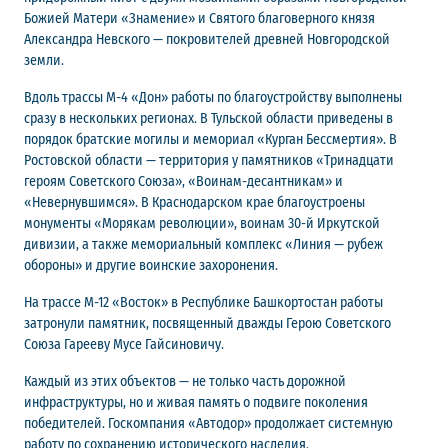
Божией Матери «Знамение» и Святого благоверного князя
Александра Невского — покровителей древней Новгородской
земли.
Вдоль трассы М-4 «Дон» работы по благоустройству выполнены
сразу в нескольких регионах. В Тульской области приведены в
порядок братские могилы и мемориал «Курган Бессмертия». В
Ростовской области — территория у памятников «Тринадцати
героям Советского Союза», «Воинам-десантникам» и
«Невернувшимся». В Краснодарском крае благоустроены
монументы «Морякам революции», воинам 30-й Иркутской
дивизии, а также мемориальный комплекс «Линия — рубеж
обороны» и другие воинские захоронения.
На трассе М-12 «Восток» в Республике Башкортостан работы
затронули памятник, посвященный дважды Герою Советского
Союза Гарееву Мусе Гайсиновичу.
Каждый из этих объектов — не только часть дорожной
инфраструктуры, но и живая память о подвиге поколения
победителей. Госкомпания «Автодор» продолжает системную
работу по сохранению исторического наследия.