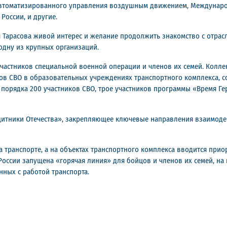
автоматизированного управления воздушным движением, Междунаро
России, и другие.
я Тарасова живой интерес и желание продолжить знакомство с отрас
одну из крупных организаций.
частников специальной военной операции и членов их семей. Колле
в СВО в образовательных учреждениях транспортного комплекса, со
 порядка 200 участников СВО, трое участников программы «Время Ге
щитники Отечества», закрепляющее ключевые направления взаимоде
а транспорте, а на объектах транспортного комплекса вводится прио
ссии запущена «горячая линия» для бойцов и членов их семей, на 
нных с работой транспорта.