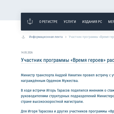
О РЕГИСТРЕ
УСЛУГИ
ИЗДАНИЯ РС
МЕ
Информационная лента
Участник программы «Время гер
14.05.2026
Участник программы «Время героев» ра
Министр транспорта Андрей Никитин провел встречу с 
награждённым Орденом Мужества.
В ходе встречи Игорь Тарасов поделился мнением о ста
руководителями структурных подразделений Министерств
стране высокоскоростной магистрали.
Для Игоря Тарасова и других участников программы «В