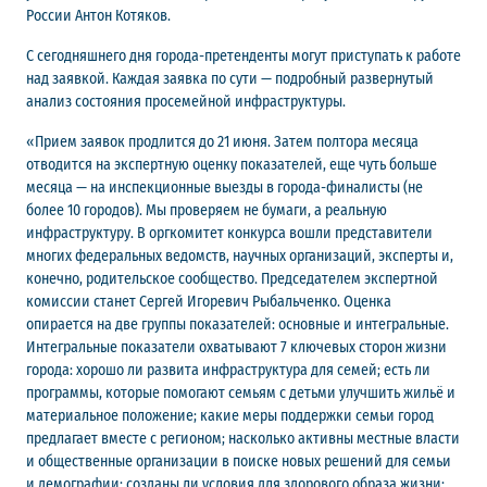
России Антон Котяков.
С сегодняшнего дня города-претенденты могут приступать к работе
над заявкой. Каждая заявка по сути — подробный развернутый
анализ состояния просемейной инфраструктуры.
«Прием заявок продлится до 21 июня. Затем полтора месяца
отводится на экспертную оценку показателей, еще чуть больше
месяца — на инспекционные выезды в города-финалисты (не
более 10 городов). Мы проверяем не бумаги, а реальную
инфраструктуру. В оргкомитет конкурса вошли представители
многих федеральных ведомств, научных организаций, эксперты и,
конечно, родительское сообщество. Председателем экспертной
комиссии станет Сергей Игоревич Рыбальченко. Оценка
опирается на две группы показателей: основные и интегральные.
Интегральные показатели охватывают 7 ключевых сторон жизни
города: хорошо ли развита инфраструктура для семей; есть ли
программы, которые помогают семьям с детьми улучшить жильё и
материальное положение; какие меры поддержки семьи город
предлагает вместе с регионом; насколько активны местные власти
и общественные организации в поиске новых решений для семьи
и демографии; созданы ли условия для здорового образа жизни;