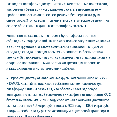
Благодаря платформе доступны такие качественные показатели,
как счётчик безаварийного километража, а в перспективе —
пробег в полностью автономном режиме без перехвата руля
оператором. Это позволит принимать стратегические решения на
основе объективных данных от госинформсистемы.
Концепция показывает, что проект будет эффективен при
соблюдении ряда условий. Например, полное отсутствие человека
в кабине грузовика, а также возможности доставлять грузы от
склада до склада, проходя весь путь в полностью беспилотном
режиме. Это означает, что система должна быть способна работать
с заранее подготовленными партиями грузов для перевозки
между складами и логистическими хабами.
«В проекте участвуют автономные фуры компаний Яндекс, NAVIO
и КАМАЗ. Каждый из них имеет собственную технологическую
платформу и планы развития, что обеспечивает здоровую
конкуренцию на рынке. Экономический эффект от внедрения ВАТС
будет значительным: к 2030 году совокупная экономия участников
рынка достигнет 4,2 млрд руб. в год, а к 2035 году — 108,6 млрд руб.
в год», — сообщила директор Ассоциации «Цифровой транспорт и
логистика» Полина Давыдова.