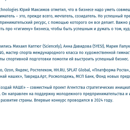
chnologies Юрий Максимов отметил, что в бизнесе надо уметь совме
матель – это, прежде всего, мечтатель, созидатель. Но успешный пре
едпринимательский ресурс, с помощью которого он все делает. Важ
ить про «гигиену» бизнеса, чтобы быть успешным и думать о том, ку
ись Михаил Каптюг (Sciencely), Анна Давидова (5YES!), Мария Лапук 
NG, мастер спорта международного класса по художественной гимна
ипы спортивной подготовки помогли ей выстроить успешный бизнес.
, Ozon, Яндекс, Ростелеком, HH.RU, SPLAT Global, «Платформа Роста
най наших», Таврида.Арт, Росмолодежь, МСП Банк, Фонд новых пред
оздай НАШЕ» – совместный проект Агентства стратегических инициа
. Он направлен на поддержку молодежного предпринимательства и
 развитие страны. Впервые конкурс проводился в 2024 году.