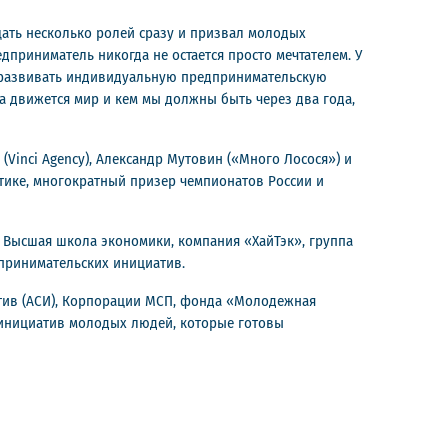
щать несколько ролей сразу и призвал молодых
дприниматель никогда не остается просто мечтателем. У
но развивать индивидуальную предпринимательскую
да движется мир и кем мы должны быть через два года,
(Vinci Agency), Александр Мутовин («Много Лосося») и
стике, многократный призер чемпионатов России и
», Высшая школа экономики, компания «ХайТэк», группа
принимательских инициатив.
тив (АСИ), Корпорации МСП, фонда «Молодежная
 инициатив молодых людей, которые готовы