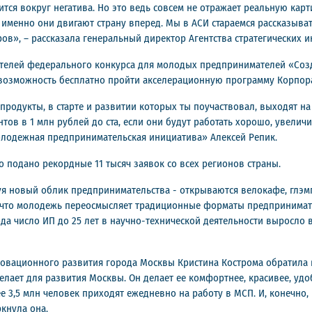
тся вокруг негатива. Но это ведь совсем не отражает реальную карт
именно они двигают страну вперед. Мы в АСИ стараемся рассказыват
в», – рассказала генеральный директор Агентства стратегических 
елей федерального конкурса для молодых предпринимателей «Созд
 возможность бесплатно пройти акселерационную программу Корпор
продукты, в старте и развитии которых ты поучаствовал, выходят на
тов в 1 млн рублей до ста, если они будут работать хорошо, увеличи
олодежная предпринимательская инициатива» Алексей Репик.
о подано рекордные 11 тысяч заявок со всех регионов страны.
я новый облик предпринимательства - открываются велокафе, глэм
 что молодежь переосмысляет традиционные форматы предпринимате
да число ИП до 25 лет в научно-технической деятельности выросло в 
овационного развития города Москвы Кристина Кострома обратила 
лает для развития Москвы. Он делает ее комфортнее, красивее, удоб
ее 3,5 млн человек приходят ежедневно на работу в МСП. И, конечн
кнула она.