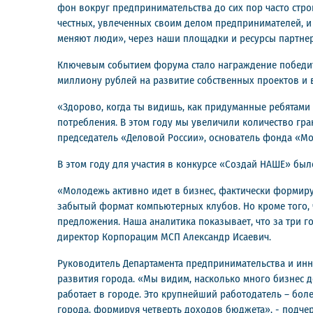
фон вокруг предпринимательства до сих пор часто строи
честных, увлеченных своим делом предпринимателей, и 
меняют люди», через наши площадки и ресурсы партнеро
Ключевым событием форума стало награждение победит
миллиону рублей на развитие собственных проектов и
«Здорово, когда ты видишь, как придуманные ребятами 
потребления. В этом году мы увеличили количество гран
председатель «Деловой России», основатель фонда «М
В этом году для участия в конкурсе «Создай НАШЕ» был
«Молодежь активно идет в бизнес, фактически формиру
забытый формат компьютерных клубов. Но кроме того,
предложения. Наша аналитика показывает, что за три го
директор Корпорацим МСП Александр Исаевич.
Руководитель Департамента предпринимательства и инн
развития города. «Мы видим, насколько много бизнес де
работает в городе. Это крупнейший работодатель – бол
города, формируя четверть доходов бюджета», - подчер