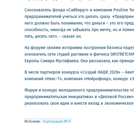
Сооснователь фонда «Сайберус» и компании Positive Te
предпринимателей учиться это делать сразу. «Предприни
него должно быть понимание, что деньги – это его пр
способность, никогда не забывать про мечту, но и помн
пять, десять лет», - сказал он.
На форуме своими историями построения бизнеса поделил
основатель сети студий растяжки и фитнеса SMSTRETCHI
Европы Самира Мустафаева. Она рассказала, как принц
В числе партнеров конкурса «Создай НАШЕ 2026» – Авито
компаний «Некс-Т», компания «Нейрофонд», конкурс «З
Форум и конкурс молодежного предпринимательства «С
предпринимательская инициатива» и «Деловой России»
реализовать свои идеи и внести вклад в экономическое
Источник:
Корпорация МСП