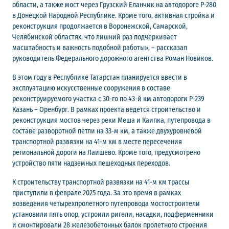
области, а также мост через Грузский Еланчик на автодороге Р-280
в Донецкой Народной Республике. Кроме того, активная стройка и
реконструкция продолжается в Воронежской, Самарской,
Челябинской областях, что лишний раз подчеркивает
масштабность и важность подобной работы», – рассказал
руководитель Федерального дорожного агентства Роман Новиков.
В этом году в Республике Татарстан планируется ввести в
эксплуатацию искусственные сооружения в составе
реконструируемого участка с 30-го по 43-й км автодороги Р-239
Казань – Оренбург. В рамках проекта ведется строительство и
реконструкция мостов через реки Меша и Каипка, путепровода в
составе разворотной петли на 33-м км, а также двухуровневой
транспортной развязки на 41-м км в месте пересечения
региональной дороги на Лаишево. Кроме того, предусмотрено
устройство пяти надземных пешеходных переходов.
К строительству транспортной развязки на 41-м км трассы
приступили в феврале 2025 года. За это время в рамках
возведения четырехпролетного путепровода мостостроители
установили пять опор, устроили ригели, насадки, подферменники
и смонтировали 28 железобетонных балок пролетного строения