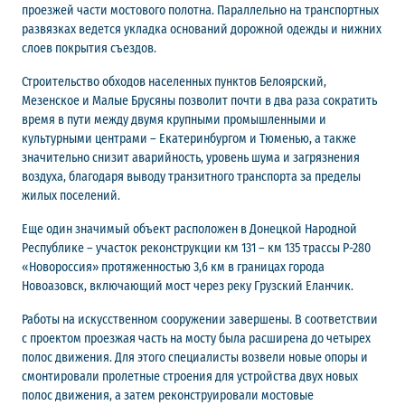
проезжей части мостового полотна. Параллельно на транспортных
развязках ведется укладка оснований дорожной одежды и нижних
слоев покрытия съездов.
Строительство обходов населенных пунктов Белоярский,
Мезенское и Малые Брусяны позволит почти в два раза сократить
время в пути между двумя крупными промышленными и
культурными центрами – Екатеринбургом и Тюменью, а также
значительно снизит аварийность, уровень шума и загрязнения
воздуха, благодаря выводу транзитного транспорта за пределы
жилых поселений.
Еще один значимый объект расположен в Донецкой Народной
Республике – участок реконструкции км 131 – км 135 трассы Р-280
«Новороссия» протяженностью 3,6 км в границах города
Новоазовск, включающий мост через реку Грузский Еланчик.
Работы на искусственном сооружении завершены. В соответствии
с проектом проезжая часть на мосту была расширена до четырех
полос движения. Для этого специалисты возвели новые опоры и
смонтировали пролетные строения для устройства двух новых
полос движения, а затем реконструировали мостовые