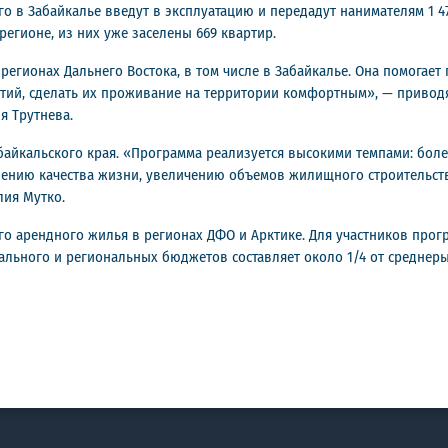
Всего в Забайкалье введут в эксплуатацию и передадут нанимателям 
регионе, из них уже заселены 669 квартир.
егионах Дальнего Востока, в том числе в Забайкалье. Она помогает
ятий, сделать их проживание на территории комфортным», — привод
я Трутнева.
айкальского края. «Программа реализуется высокими темпами: боле
шению качества жизни, увеличению объемов жилищного строительств
лия Мутко.
о арендного жилья в регионах ДФО и Арктике. Для участников прог
льного и региональных бюджетов составляет около 1/4 от среднеры