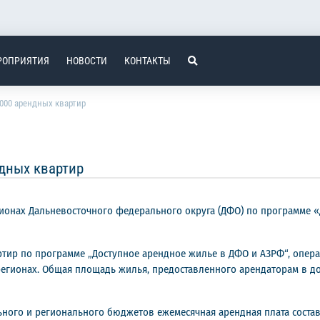
РОПРИЯТИЯ
НОВОСТИ
КОНТАКТЫ
000 арендных квартир
дных квартир
гионах Дальневосточного федерального округа (ДФО) по программе 
артир по программе „Доступное арендное жилье в ДФО и АЗРФ“, опер
гионах. Общая площадь жилья, предоставленного арендаторам в доме 
ого и регионального бюджетов ежемесячная арендная плата составит 