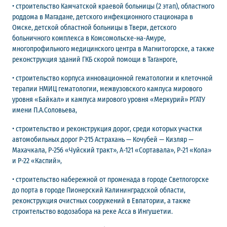
• строительство Камчатской краевой больницы (2 этап), областного
роддома в Магадане, детского инфекционного стационара в
Омске, детской областной больницы в Твери, детского
больничного комплекса в Комсомольске-на-Амуре,
многопрофильного медицинского центра в Магнитогорске, а также
реконструкция зданий ГКБ скорой помощи в Таганроге,
• строительство корпуса инновационной гематологии и клеточной
терапии НМИЦ гематологии, межвузовского кампуса мирового
уровня «Байкал» и кампуса мирового уровня «Меркурий» РГАТУ
имени П.А.Соловьева,
• строительство и реконструкция дорог, среди которых участки
автомобильных дорог Р-215 Астрахань — Кочубей — Кизляр —
Махачкала, Р-256 «Чуйский тракт», А-121 «Сортавала», Р-21 «Кола»
и Р-22 «Каспий»,
• строительство набережной от променада в городе Светлогорске
до порта в городе Пионерский Калининградской области,
реконструкция очистных сооружений в Евпатории, а также
строительство водозабора на реке Асса в Ингушетии.