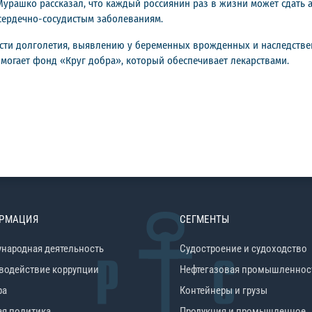
урашко рассказал, что каждый россиянин раз в жизни может сдать
сердечно-сосудистым заболеваниям.
асти долголетия, выявлению у беременных врожденных и наследств
могает фонд «Круг добра», который обеспечивает лекарствами.
РМАЦИЯ
СЕГМЕНТЫ
народная деятельность
Судостроение и судоходство
водействие коррупции
Нефтегазовая промышленнос
ра
Контейнеры и грузы
ая политика
Продукция и промышленное