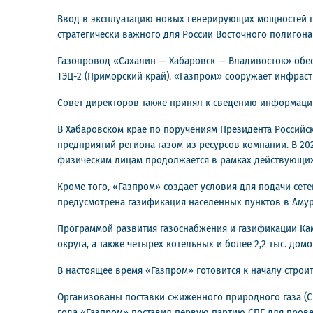
Ввод в эксплуатацию новых генерирующих мощностей п
стратегически важного для России Восточного полигон
Газопровод «Сахалин — Хабаровск — Владивосток» обесп
ТЭЦ-2 (Приморский край). «Газпром» сооружает инфрастр
Совет директоров также принял к сведению информацию
В Хабаровском крае по поручениям Президента Российс
предприятий региона газом из ресурсов компании. В 20
физическим лицам продолжается в рамках действующих
Кроме того, «Газпром» создает условия для подачи сет
предусмотрена газификация населенных пунктов в Амурс
Программой развития газоснабжения и газификации Кам
округа, а также четырех котельных и более 2,2 тыс. до
В настоящее время «Газпром» готовится к началу стро
Организованы поставки сжиженного природного газа (СП
года «Газпром» поставил первую партию СПГ для прове