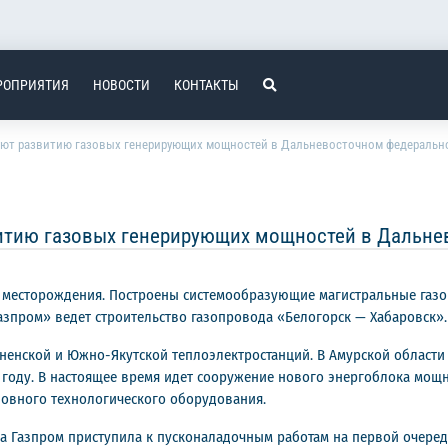
РОПРИЯТИЯ
НОВОСТИ
КОНТАКТЫ
уют развитию газовых генерирующих мощностей в Дальневосточном федерально
итию газовых генерирующих мощностей в Дальне
 месторождения. Построены системообразующие магистральные газ
азпром» ведет строительство газопровода «Белогорск — Хабаровск».
ненской и Южно-Якутской теплоэлектростанций. В Амурской области
 году. В настоящее время идет сооружение нового энергоблока мощно
новного технологического оборудования.
па Газпром приступила к пусконаладочным работам на первой очеред