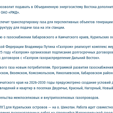
озволит подавать в Объединенную энергосистему Востока дополните
а ОАО «РЖД».
ечит транспортировку газа для перспективных объектов генерации. В
уктуру для подачи газа на эти станции.
 о газоснабжении Хабаровского и Камчатского краев, Курильских о
кой Федерации Владимира Путина «Газпром» реализует комплекс ме
25 году «Газпром» организовал подписание долгосрочных договоров 
 договоров с «Газпром газораспределение Дальний Восток».
евого газа новым потребителям. Программой развития газоснабжения
ком, Вяземском, Комсомольском, Николаевском, Хабаровском районах
чатского края на 2026–2030 годы предусмотрено создание условий
мовладений и квартир в поселках Двуречье, Красный, Нагорный, Новый
ительства межпоселковых и внутрипоселковых газопроводов.
Г) для Курильских островов — на о. Шикотан. Работа идет совместно
дения пусконаладочных работ на строящейся Малокурильской газоди