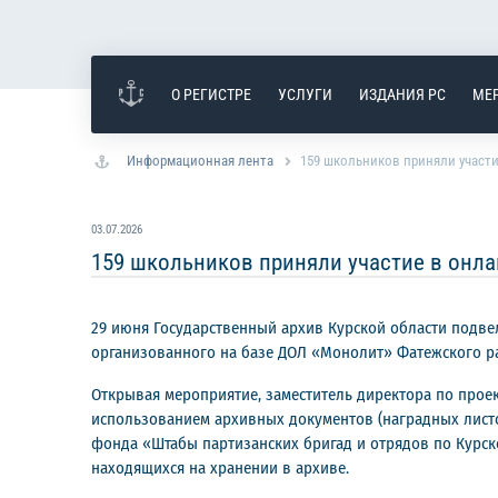
О РЕГИСТРЕ
УСЛУГИ
ИЗДАНИЯ РС
МЕ
Информационная лента
159 школьников приняли участ
03.07.2026
159 школьников приняли участие в онл
29 июня Государственный архив Курской области подве
организованного на базе ДОЛ «Монолит» Фатежского ра
Открывая мероприятие, заместитель директора по проек
использованием архивных документов (наградных листов
фонда «Штабы партизанских бригад и отрядов по Курск
находящихся на хранении в архиве.