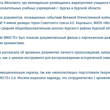
ть ВКонтакте, где еженедельно размещались видеоролики учащихся п
азовательных учебных учреждений г. Курска и Курской области.
 документов, посвященных событиям Великой Отечественной войне 1
 9 имени дважды героя Советского союза А.Е. Боровых», МКОУ «М
я средняя общеобразовательная школа» Курского района Курской об
-ВМЕСТЕ» был показан документальный фильм о партизанском движен
ми архивистами.
а рассказала об архивных документах личного происхождения, напр
, как о ценном инструменте для воспроизведения исторической памя
.
эмоциональную окраску, так как «монолитовцы» подготовили творч
ТЕ» Е.А. Мосина выразила надежду, что сотрудничество с архивом 