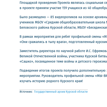
Площадкой проведения Проекта являлась социальная се
в проекте приняли участие 159 учащихся из 40 общеобр
Было размещено — 85 видеороликов на основе архивных
учеников МБОУ «Средняя общеобразовательная школа №
Беловского района Курской области, МБОУ «Бесединска
В рамках мероприятия для ребят профильной смены «МЫ
«Они сражались в тылу врага», подготовленный курски
Заместитель директора по научной работе И.С. Ефремов
Великой Отечественной войны, участника Курской битвы
«Сашко», посвященное теме войны и детского героизма
Подведение итогов проекта получило дополнительную 
мероприятии. Руководитель профильной смены «МЫ-ВМЕС
изучать историю родного Курского края!
Источник:
Государственный архив Курской области