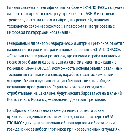
Единая система идентификации на базе «ЭРА-ГЛОНАСС» получает
данные от широкого спектра устройств — от АЗН-В и сотовых
трекеров до спутниковых и гибридных решений, включая
технологию связи «Геокосмос». Платформа интегрирована с
цифровой платформой Росавиации.
Генеральный директор «Аврора-БАС» Дмитрий Третьяков отметил
важность быстрой интеграции новых решений с «ЭРА-ГЛОНАСС».
«Сахалин стал первым регионом, где сначала отрабатывалась и
после этого была внедрена единая система идентификации с
помощью „ЭРА-ГЛОНАСС“. Возможность использования различных
технологий навигации и связи, наработок разных компаний
ускоряет безопасную интеграцию беспилотников в общее
воздушное пространство. Сервисы, которые сегодня мы
отрабатываем на Сахалине, будут масштабироваться на Дальний
Восток и всю Россию», — заключил Дмитрий Третьяков.
На «Крыльях Сахалина» также успешно протестирован
криптозащищенный механизм передачи данных через «ЭРА-
ГЛОНАСС» для централизованной принудительной остановки
гражданских авиабеспилотников при чрезвычайных ситуациях.