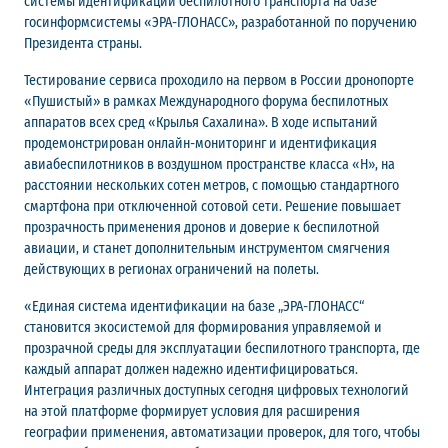
системы идентификации беспилотного транспорта на базе
госинформсистемы «ЭРА-ГЛОНАСС», разработанной по поручению
Президента страны.
Тестирование сервиса проходило на первом в России дронопорте
«Пушистый» в рамках Международного форума беспилотных
аппаратов всех сред «Крылья Сахалина». В ходе испытаний
продемонстрирован онлайн-мониторинг и идентификация
авиабеспилотников в воздушном пространстве класса «H», на
расстоянии нескольких сотен метров, с помощью стандартного
смартфона при отключенной сотовой сети. Решение повышает
прозрачность применения дронов и доверие к беспилотной
авиации, и станет дополнительным инструментом смягчения
действующих в регионах ограничений на полеты.
«Единая система идентификации на базе „ЭРА-ГЛОНАСС“
становится экосистемой для формирования управляемой и
прозрачной среды для эксплуатации беспилотного транспорта, где
каждый аппарат должен надежно идентифицироваться.
Интеграция различных доступных сегодня цифровых технологий
на этой платформе формирует условия для расширения
географии применения, автоматизации проверок, для того, чтобы