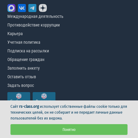
Международная деятельность
Противодействие коррупции
Карьера
Учетная политика
Подписка на рассылки
Обращение граждан
Заполнить анкету
Оставить отзыв
Задать вопрос
Сайт
rs-class.org
использует собственные файлы cookie только для
технических целей, он не собирает и не передает личные данные
пользователей без их ведома.
© Российский морской регистр судоходства, 2026
Понятно
Условия использования
Логотип