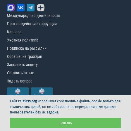
Международная деятельность
Противодействие коррупции
Карьера
Учетная политика
Подписка на рассылки
Обращение граждан
Заполнить анкету
Оставить отзыв
Задать вопрос
Сайт
rs-class.org
использует собственные файлы cookie только для
технических целей, он не собирает и не передает личные данные
пользователей без их ведома.
© Российский морской регистр судоходства, 2026
Понятно
Условия использования
Логотип