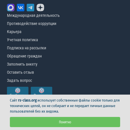
Международная деятельность
Противодействие коррупции
Карьера
Учетная политика
Подписка на рассылки
Обращение граждан
Заполнить анкету
Оставить отзыв
Задать вопрос
Сайт
rs-class.org
использует собственные файлы cookie только для
технических целей, он не собирает и не передает личные данные
пользователей без их ведома.
© Российский морской регистр судоходства, 2026
Понятно
Условия использования
Логотип