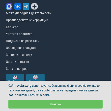
Международная деятельность
Противодействие коррупции
Карьера
Учетная политика
Подписка на рассылки
Обращение граждан
Заполнить анкету
Оставить отзыв
Задать вопрос
Сайт
rs-class.org
использует собственные файлы cookie только для
технических целей, он не собирает и не передает личные данные
пользователей без их ведома.
© Российский морской регистр судоходства, 2026
Понятно
Условия использования
Логотип