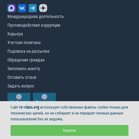
Международная деятельность
Противодействие коррупции
Карьера
Учетная политика
Подписка на рассылки
Обращение граждан
Заполнить анкету
Оставить отзыв
Задать вопрос
Сайт
rs-class.org
использует собственные файлы cookie только для
технических целей, он не собирает и не передает личные данные
пользователей без их ведома.
© Российский морской регистр судоходства, 2026
Понятно
Условия использования
Логотип