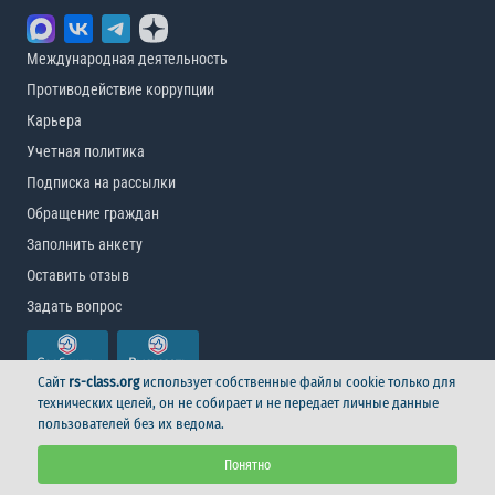
Международная деятельность
Противодействие коррупции
Карьера
Учетная политика
Подписка на рассылки
Обращение граждан
Заполнить анкету
Оставить отзыв
Задать вопрос
Сайт
rs-class.org
использует собственные файлы cookie только для
технических целей, он не собирает и не передает личные данные
пользователей без их ведома.
© Российский морской регистр судоходства, 2026
Понятно
Условия использования
Логотип