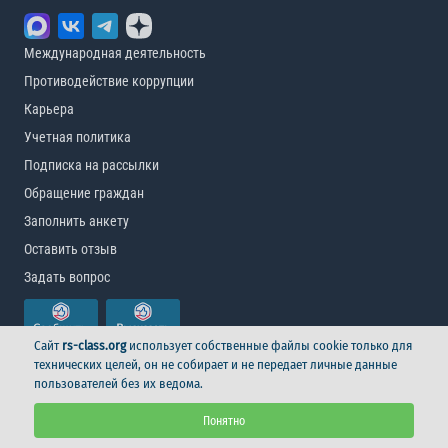
Международная деятельность
Противодействие коррупции
Карьера
Учетная политика
Подписка на рассылки
Обращение граждан
Заполнить анкету
Оставить отзыв
Задать вопрос
Сайт
rs-class.org
использует собственные файлы cookie только для
технических целей, он не собирает и не передает личные данные
пользователей без их ведома.
© Российский морской регистр судоходства, 2026
Понятно
Условия использования
Логотип