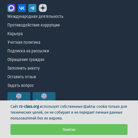
Международная деятельность
Противодействие коррупции
Карьера
Учетная политика
Подписка на рассылки
Обращение граждан
Заполнить анкету
Оставить отзыв
Задать вопрос
Сайт
rs-class.org
использует собственные файлы cookie только для
технических целей, он не собирает и не передает личные данные
пользователей без их ведома.
© Российский морской регистр судоходства, 2026
Понятно
Условия использования
Логотип