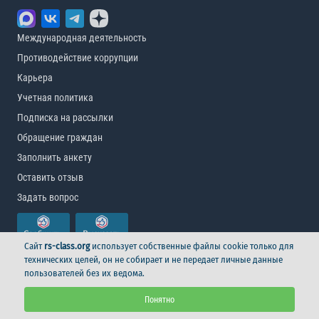
Международная деятельность
Противодействие коррупции
Карьера
Учетная политика
Подписка на рассылки
Обращение граждан
Заполнить анкету
Оставить отзыв
Задать вопрос
Сайт
rs-class.org
использует собственные файлы cookie только для
технических целей, он не собирает и не передает личные данные
пользователей без их ведома.
© Российский морской регистр судоходства, 2026
Понятно
Условия использования
Логотип