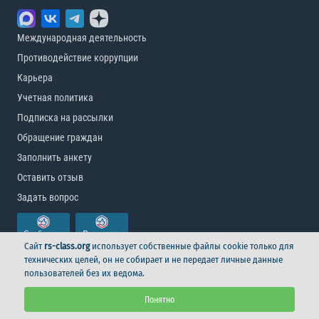
Международная деятельность
Противодействие коррупции
Карьера
Учетная политика
Подписка на рассылки
Обращение граждан
Заполнить анкету
Оставить отзыв
Задать вопрос
Сайт
rs-class.org
использует собственные файлы cookie только для
технических целей, он не собирает и не передает личные данные
пользователей без их ведома.
© Российский морской регистр судоходства, 2026
Понятно
Условия использования
Логотип