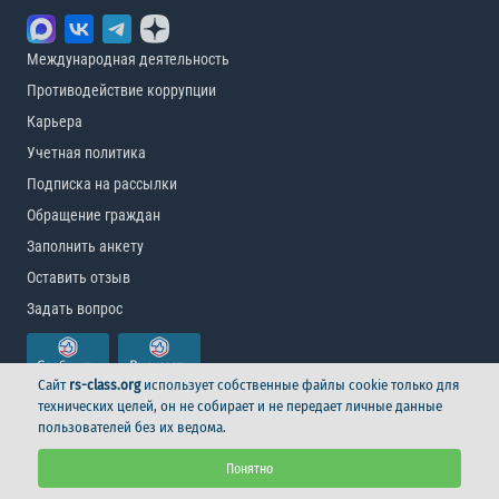
Международная деятельность
Противодействие коррупции
Карьера
Учетная политика
Подписка на рассылки
Обращение граждан
Заполнить анкету
Оставить отзыв
Задать вопрос
Сайт
rs-class.org
использует собственные файлы cookie только для
технических целей, он не собирает и не передает личные данные
пользователей без их ведома.
© Российский морской регистр судоходства, 2026
Понятно
Условия использования
Логотип