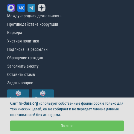
Международная деятельность
Противодействие коррупции
Карьера
Учетная политика
Подписка на рассылки
Обращение граждан
Заполнить анкету
Оставить отзыв
Задать вопрос
Сайт
rs-class.org
использует собственные файлы cookie только для
технических целей, он не собирает и не передает личные данные
пользователей без их ведома.
© Российский морской регистр судоходства, 2026
Понятно
Условия использования
Логотип