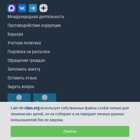
Международная деятельность
Противодействие коррупции
Карьера
Учетная политика
Подписка на рассылки
Обращение граждан
Заполнить анкету
Оставить отзыв
Задать вопрос
Сайт
rs-class.org
использует собственные файлы cookie только для
технических целей, он не собирает и не передает личные данные
пользователей без их ведома.
© Российский морской регистр судоходства, 2026
Понятно
Условия использования
Логотип