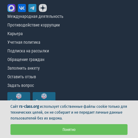
Международная деятельность
Противодействие коррупции
Карьера
Учетная политика
Подписка на рассылки
Обращение граждан
Заполнить анкету
Оставить отзыв
Задать вопрос
Сайт
rs-class.org
использует собственные файлы cookie только для
технических целей, он не собирает и не передает личные данные
пользователей без их ведома.
© Российский морской регистр судоходства, 2026
Понятно
Условия использования
Логотип