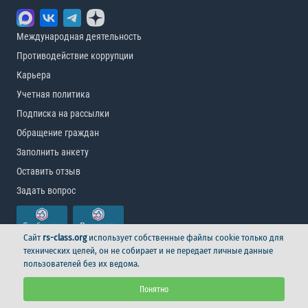
Международная деятельность
Противодействие коррупции
Карьера
Учетная политика
Подписка на рассылки
Обращение граждан
Заполнить анкету
Оставить отзыв
Задать вопрос
Сайт
rs-class.org
использует собственные файлы cookie только для
технических целей, он не собирает и не передает личные данные
пользователей без их ведома.
© Российский морской регистр судоходства, 2026
Понятно
Условия использования
Логотип