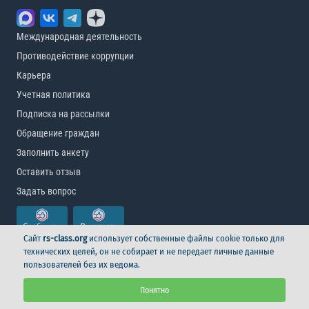
Международная деятельность
Противодействие коррупции
Карьера
Учетная политика
Подписка на рассылки
Обращение граждан
Заполнить анкету
Оставить отзыв
Задать вопрос
Сайт
rs-class.org
использует собственные файлы cookie только для
технических целей, он не собирает и не передает личные данные
пользователей без их ведома.
© Российский морской регистр судоходства, 2026
Понятно
Условия использования
Логотип