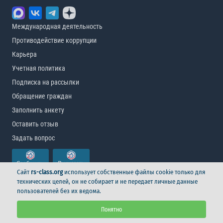
Международная деятельность
Противодействие коррупции
Карьера
Учетная политика
Подписка на рассылки
Обращение граждан
Заполнить анкету
Оставить отзыв
Задать вопрос
Сайт
rs-class.org
использует собственные файлы cookie только для
технических целей, он не собирает и не передает личные данные
пользователей без их ведома.
© Российский морской регистр судоходства, 2026
Понятно
Условия использования
Логотип