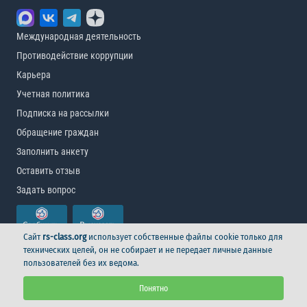
Международная деятельность
Противодействие коррупции
Карьера
Учетная политика
Подписка на рассылки
Обращение граждан
Заполнить анкету
Оставить отзыв
Задать вопрос
Сайт
rs-class.org
использует собственные файлы cookie только для
технических целей, он не собирает и не передает личные данные
пользователей без их ведома.
© Российский морской регистр судоходства, 2026
Понятно
Условия использования
Логотип