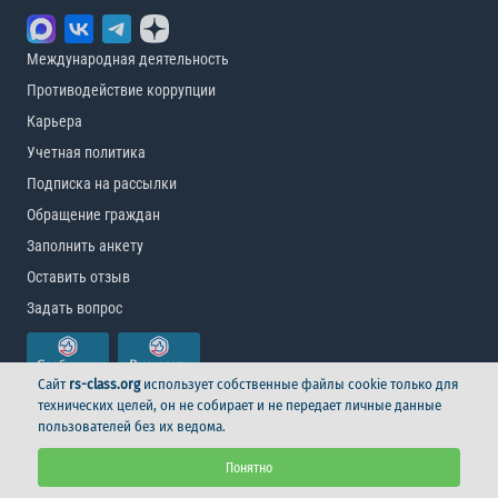
Международная деятельность
Противодействие коррупции
Карьера
Учетная политика
Подписка на рассылки
Обращение граждан
Заполнить анкету
Оставить отзыв
Задать вопрос
Сайт
rs-class.org
использует собственные файлы cookie только для
технических целей, он не собирает и не передает личные данные
пользователей без их ведома.
© Российский морской регистр судоходства, 2026
Понятно
Условия использования
Логотип