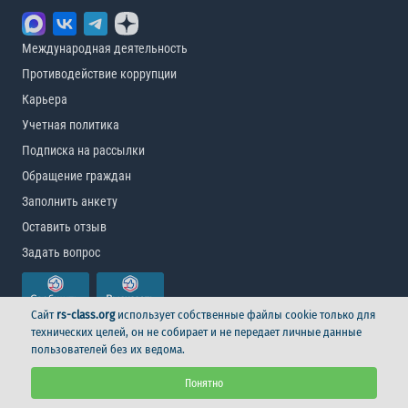
Международная деятельность
Противодействие коррупции
Карьера
Учетная политика
Подписка на рассылки
Обращение граждан
Заполнить анкету
Оставить отзыв
Задать вопрос
Сайт
rs-class.org
использует собственные файлы cookie только для
технических целей, он не собирает и не передает личные данные
пользователей без их ведома.
© Российский морской регистр судоходства, 2026
Понятно
Условия использования
Логотип