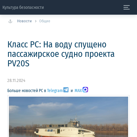
Культура безопасности
Новости
Общие
Класс РС: На воду спущено
пассажирское судно проекта
PV20S
28.11.2024
Больше новостей РС в
Telegram
и
MAX