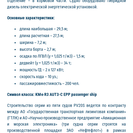
отделение – в кормовой части. Судно оборудовано гибридной
дизель-электрической энергетической установкой.
Основные характеристики:
длина наибольшая – 29,5 м;
длина расчетная – 27,5 м;
ширина – 7,2 м;
высота борта – 2,7 м;
осадка по ЛГВЛ (у = 1,025 т/м3) – 1,5 м;
дедвейт (у = 1,025 т/м3) – 34 т;
мощность ГД – 2 х 127 кВт;
скорость хода – 10 уз.;
пассажировместимость – 200 чел.
Символ класса: KM⍟ R3 AUT3-C EPP passenger ship
Строительство серии из пяти судов PV20S ведется по контракту
между АО «Государственная транспортная лизинговая компания»
(ГТЛК) и АО «Научно-производственное предприятие «Авиационная
и морская электроника» (три судна серии строятся на
производственной площадке ЗАО «Нефтефлот») в рамках