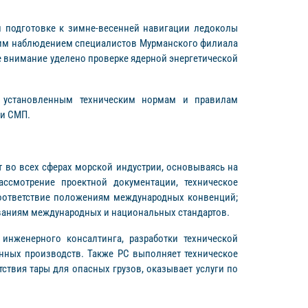
и подготовке к зимне-весенней навигации ледоколы
еским наблюдением специалистов Мурманского филиала
е внимание уделено проверке ядерной энергетической
м установленным техническим нормам и правилам
ии СМП.
ет во всех сферах морской индустрии, основываясь на
ссмотрение проектной документации, техническое
соответствие положениям международных конвенций;
ваниям международных и национальных стандартов.
инженерного консалтинга, разработки технической
енных производств. Также РС выполняет техническое
твия тары для опасных грузов, оказывает услуги по