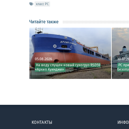
класс РС
Читайте также
05.08.2026
30.07.2
даны
На воду спущен новый сухогруз RSD59
РС пр
нты РС
«Архип Куинджи»
безопа
КОНТАКТЫ
ИНФО