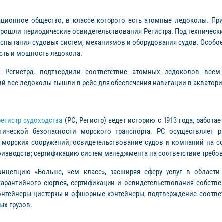
ационное общество, в классе которого есть атомные ледоколы. Пр
ач» прошли периодические освидетельствования Регистра. Под технич
испытания судовых систем, механизмов и оборудования судов. Особо
сть и мощность ледокола.
ми Регистра, подтвердили соответствие атомных ледоколов все
й все ледоколы вышли в рейс для обеспечения навигации в акватор
егистр судоходства
(РС, Регистр) ведет историю с 1913 года, работа
ической безопасности морского транспорта. РС осуществляет ра
и морских сооружений; освидетельствование судов и компаний на 
изводств; сертификацию систем менеджмента на соответствие требо
нцепцию «Больше, чем класс», расширяя сферу услуг в области 
гарантийного сюрвея, сертификации и освидетельствования собств
онтейнеры-цистерны и офшорные контейнеры, подтверждение соответс
ых грузов.