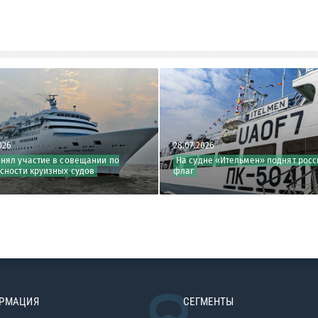
026
28.07.2026
инял участие в совещании по
На судне «Ительмен» поднят росс
сности круизных судов
флаг
РМАЦИЯ
СЕГМЕНТЫ