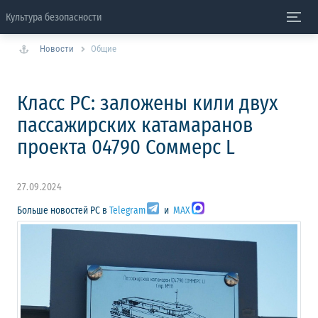
Культура безопасности
Новости
Общие
Класс РС: заложены кили двух
пассажирских катамаранов
проекта 04790 Соммерс L
27.09.2024
Больше новостей РС в
Telegram
и
MAX