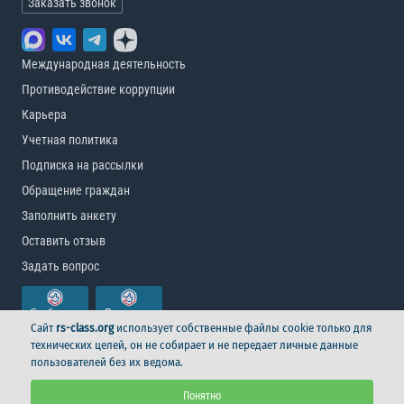
Заказать звонок
Международная деятельность
Противодействие коррупции
Карьера
Учетная политика
Подписка на рассылки
Обращение граждан
Заполнить анкету
Оставить отзыв
Задать вопрос
Сайт
rs-class.org
использует собственные файлы cookie только для
технических целей, он не собирает и не передает личные данные
пользователей без их ведома.
© Российский морской регистр судоходства, 2026
Понятно
Условия использования
Логотип