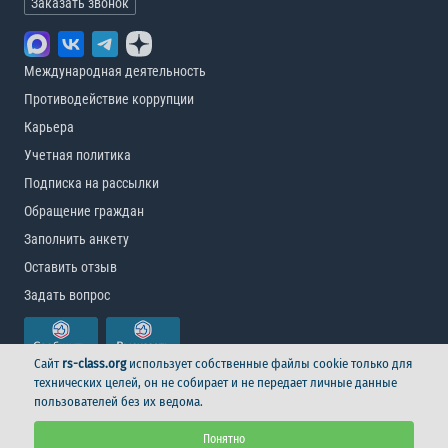
Заказать звонок
Международная деятельность
Противодействие коррупции
Карьера
Учетная политика
Подписка на рассылки
Обращение граждан
Заполнить анкету
Оставить отзыв
Задать вопрос
Сайт
rs-class.org
использует собственные файлы cookie только для
технических целей, он не собирает и не передает личные данные
пользователей без их ведома.
© Российский морской регистр судоходства, 2026
Понятно
Условия использования
Логотип