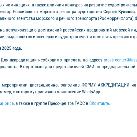
ных номинациях, а также влиянии конкурса на развитие судостроитель
ектор Российского морского регистра судоходства
Сергей Куликов
ального агентства морского и речного транспорта (Росморречфлота)
Ф
на популяризацию достижений российских предприятий морской инд
и, выдающихся инженерах и судостроителях и повысить престиж отр
 2025 года.
 Для аккредитации необходимо прислать по адресу
press-center@tass
рналиста. Вход только для представителей СМИ по предварительной
в мероприятии дистанционно, заполнив ФОРМУ АККРЕДИТАЦИИ на 
омер, к которому привязано приложение WhatsApp.
 анонса
, а также в группе Пресс-центра ТАСС в
ВКонтакте
.