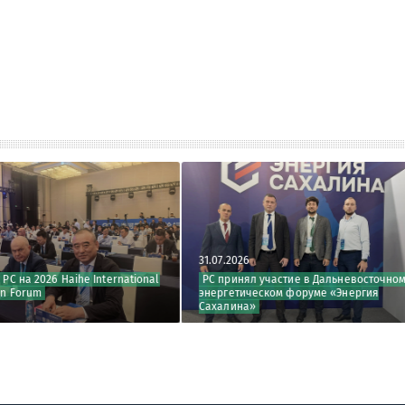
31.07.2026
30.07.2026
tional
РС принял участие в Дальневосточном
Делегация РС
энергетическом форуме «Энергия
Чжоушаня
Сахалина»