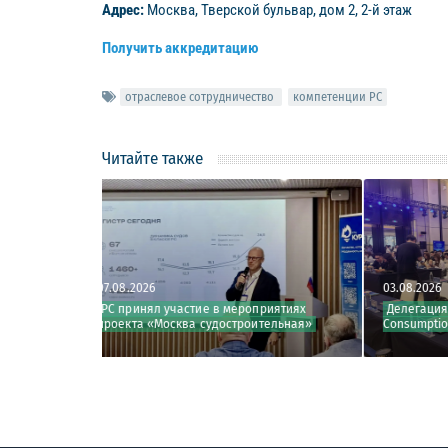
Адрес:
Москва, Тверской бульвар, дом 2, 2-й этаж
Получить аккредитацию
отраслевое сотрудничество
компетенции РС
Читайте также
026
03.08.2026
нял участие в мероприятиях
Делегация РС на 2026 Haihe Interna
 «Москва судостроительная»
Consumption Forum