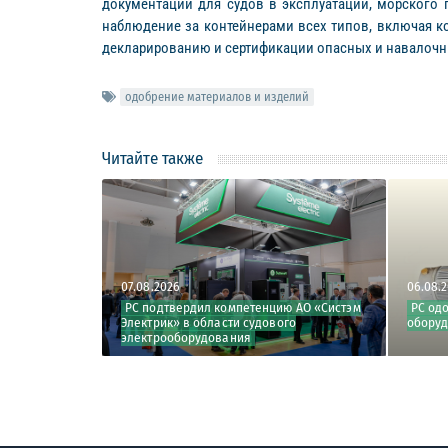
документации для судов в эксплуатации, морского 
наблюдение за контейнерами всех типов, включая к
декларированию и сертификации опасных и навалочн
одобрение материалов и изделий
Читайте также
07.08.2026
06.08.
изводства ООО
РС подтвердил компетенцию АО «Систэм
РС од
Электрик» в области судового
оборуд
электрооборудования