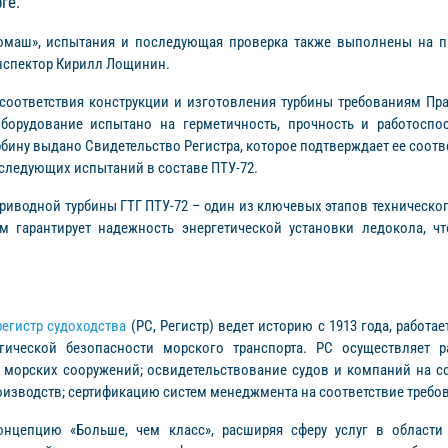
ге.
гомаш», испытания и последующая проверка также выполнены на п
нспектор Кирилл Лощинин.
соответствия конструкции и изготовления турбины требованиям Пра
борудование испытано на герметичность, прочность и работоспос
рбину выдано Свидетельство Регистра, которое подтверждает ее соо
последующих испытаний в составе ПТУ-72.
приводной турбины ГТГ ПТУ-72 – один из ключевых этапов техническо
 гарантирует надежность энергетической установки ледокола, ч
егистр судоходства
(РС, Регистр) ведет историю с 1913 года, работа
ической безопасности морского транспорта. РС осуществляет ра
и морских сооружений; освидетельствование судов и компаний на 
изводств; сертификацию систем менеджмента на соответствие требо
нцепцию «Больше, чем класс», расширяя сферу услуг в области 