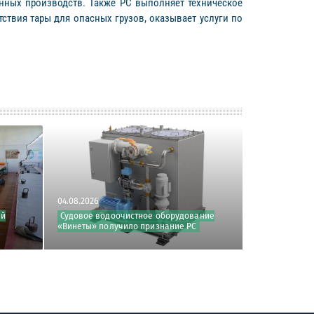
енных производств. Также РС выполняет техническое
твия тары для опасных грузов, оказывает услуги по
04.08.2026
31.07.2026
ий
Судовое водоочистное оборудование
РС одобрил 
«Винеты» получило признание РС
локального п