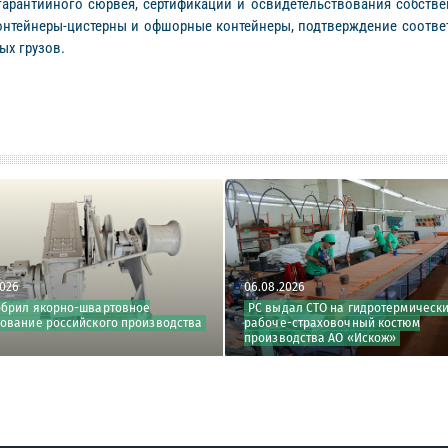
гарантийного сюрвея, сертификации и освидетельствования собств
онтейнеры-цистерны и офшорные контейнеры, подтверждение соответс
ых грузов.
2026
06.08.2026
обрил якорно-швартовное
РС выдал СТО на гидротермическ
ование российского производства
рабоче-страховочный костюм
производства АО «Искож»