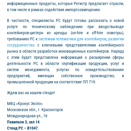
информационные продукты, которые Регистр предлагает отрасли,
в том числе в рамках содействия импортозамещению.
В частности, специалисты РС будут готовы рассказать о новой
услуге по техническому наблюдению при вводе/выводе
контейнеров-цистерн из аренды (on-hire и off-hire осмотры),
требованиях РС к
системам телематики для контейнеров
,
развитии
сотрудничества
с ключевыми представителями контейнерного
рынка в области разработки инновационных контейнеров. Наряду
с этим будет представлена информация о расширении сферы
деятельности РС в области сертификации продукции, услуг и
систем менеджмента, услугах по освидетельствованию
предприятий, имеющих собственное производство, и
промышленной продукции на соответствие ПП 719.
Ждем вас на нашем стенде!
МВЦ «Крокус Экспо»
Московская обл., г. Красногорск
Международная ул., 16
Павильон 3, зал 14
Стенд РС – B1047
.