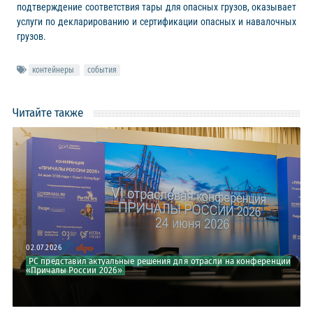
подтверждение соответствия тары для опасных грузов, оказывает
услуги по декларированию и сертификации опасных и навалочных
грузов.
контейнеры
события
Читайте также
02.07.2026
16.06.2026
РС представил актуальные решения для отрасли на конференции
Развитие кадрового потенциала Арктики: эксперты РС на
«Причалы России 2026»
итоговом семинаре проекта «Молодые к...