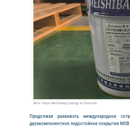
Фото Tianjin Meishibang Coatings & Chemicals.
Продолжая развивать международное сотр
двухкомпонентное ледостойкое покрытие MSB 