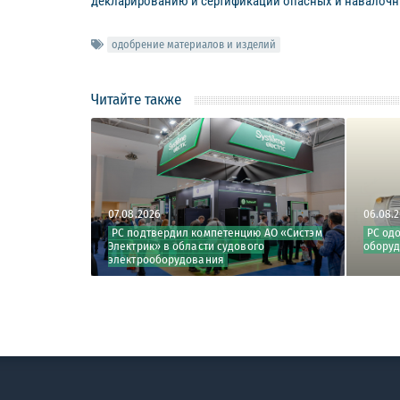
декларированию и сертификации опасных и навалочн
одобрение материалов и изделий
Читайте также
07.08.2026
06.08.
изводства ООО
РС подтвердил компетенцию АО «Систэм
РС од
Электрик» в области судового
оборуд
электрооборудования