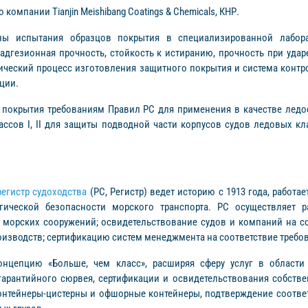
омпании Tianjin Meishibang Coatings & Chemicals, КНР.
ны испытания образцов покрытия в специализированной лабо
 адгезионная прочность, стойкость к истиранию, прочность при уда
ический процесс изготовления защитного покрытия и система конт
ции.
 покрытия требованиям Правил РС для применения в качестве ледост
ассов I, II для защиты подводной части корпусов судов ледовых к
егистр судоходства
(РС, Регистр) ведет историю с 1913 года, работа
ической безопасности морского транспорта. РС осуществляет ра
и морских сооружений; освидетельствование судов и компаний на 
изводств; сертификацию систем менеджмента на соответствие требо
нцепцию «Больше, чем класс», расширяя сферу услуг в области 
гарантийного сюрвея, сертификации и освидетельствования собств
онтейнеры-цистерны и офшорные контейнеры, подтверждение соответс