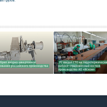
ых грузов.
2026
06.08.2026
обрил якорно-швартовное
РС выдал СТО на гидротермическ
ование российского производства
рабоче-страховочный костюм
производства АО «Искож»