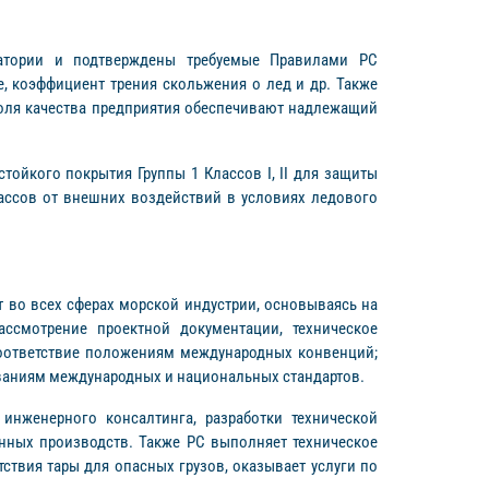
ратории и подтверждены требуемые Правилами РС
ре, коэффициент трения скольжения о лед и др. Также
роля качества предприятия обеспечивают надлежащий
ойкого покрытия Группы 1 Классов I, II для защиты
лассов от внешних воздействий в условиях ледового
ет во всех сферах морской индустрии, основываясь на
ссмотрение проектной документации, техническое
соответствие положениям международных конвенций;
ваниям международных и национальных стандартов.
инженерного консалтинга, разработки технической
енных производств. Также РС выполняет техническое
твия тары для опасных грузов, оказывает услуги по