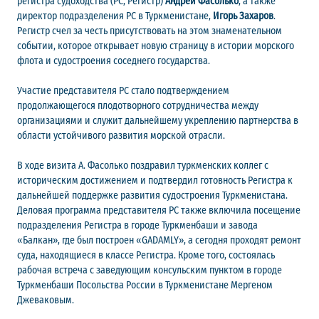
регистра судоходства (РС, Регистр)
Андрей Фасолько
, а также
директор подразделения РС в Туркменистане,
Игорь Захаров
.
Регистр счел за честь присутствовать на этом знаменательном
событии, которое открывает новую страницу в истории морского
флота и судостроения соседнего государства.
Участие представителя РС стало подтверждением
продолжающегося плодотворного сотрудничества между
организациями и служит дальнейшему укреплению партнерства в
области устойчивого развития морской отрасли.
В ходе визита А. Фасолько поздравил туркменских коллег с
историческим достижением и подтвердил готовность Регистра к
дальнейшей поддержке развития судостроения Туркменистана.
Деловая программа представителя РС также включила посещение
подразделения Регистра в городе Туркменбаши и завода
«Балкан», где был построен «GADAMLY», а сегодня проходят ремонт
суда, находящиеся в классе Регистра. Кроме того, состоялась
рабочая встреча с заведующим консульским пунктом в городе
Туркменбаши Посольства России в Туркменистане Мергеном
Джеваковым.