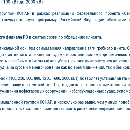
100 кВт до 2000 кВт.
группой КОНАР в рамках реализации федерального проекта «Сти
в государственную программу Российской Федерации «Развитие 
ого филиала РС
в сжатые сроки по обращению клиента.
икальной оси, тем самым меняя направление тяги гребного винта. О
едств активного управления судами в составе системы динамическо
сть с гребным винтом может убираться внутрь корпуса, когда испол
дна на курсе и маневрирование как во время движения, так и без ход
100, 250, 500, 800, 1250, 1600, 2000 кВт) позволяет устанавливать 
менения защитных устройств. Так, выдвижные поворотные колонки 
служивания нефтегазовых сооружений, кабелеукладочных судах, вспом
мышленной группой КОНАР, в несколько раз выше, чем у иных подоб
х поворотных колонок позволит снизить риски несвоевременной пос