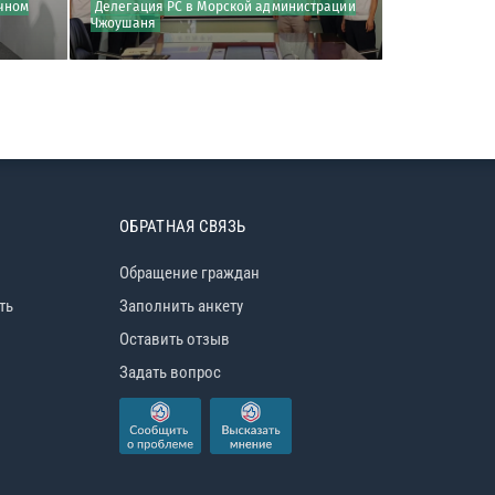
очном
Делегация РС в Морской администрации
РС принял у
Чжоушаня
безопасности
ОБРАТНАЯ СВЯЗЬ
Обращение граждан
ть
Заполнить анкету
Оставить отзыв
Задать вопрос