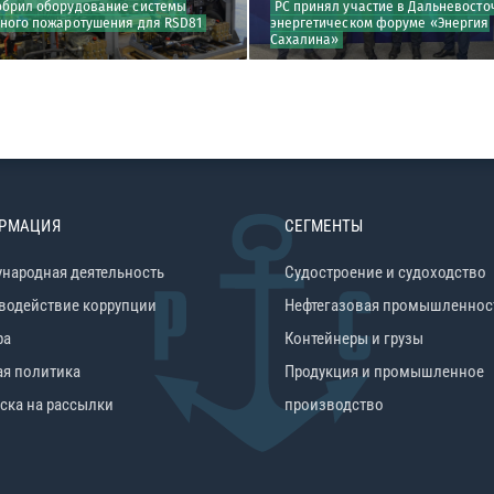
обрил оборудование системы
РС принял участие в Дальневост
ного пожаротушения для RSD81
энергетическом форуме «Энергия
Сахалина»
РМАЦИЯ
СЕГМЕНТЫ
народная деятельность
Судостроение и судоходство
водействие коррупции
Нефтегазовая промышленнос
ра
Контейнеры и грузы
ая политика
Продукция и промышленное
ска на рассылки
производство