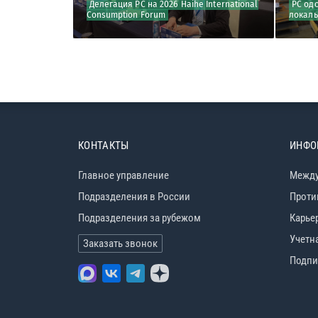
орудование
Делегация РС на 2026 Haihe International
РС од
ние РС
Consumption Forum
локаль
КОНТАКТЫ
ИНФО
Главное управление
Между
Подразделения в России
Проти
Подразделения за рубежом
Карье
Учетн
Заказать звонок
Подпи