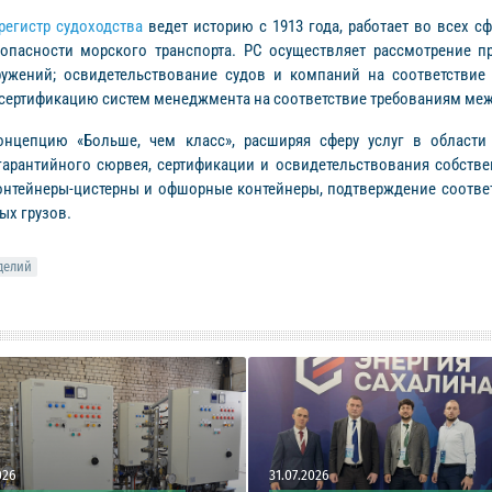
егистр судоходства
ведет историю с 1913 года, работает во всех с
пасности морского транспорта. РС осуществляет рассмотрение п
ружений; освидетельствование судов и компаний на соответстви
сертификацию систем менеджмента на соответствие требованиям меж
нцепцию «Больше, чем класс», расширяя сферу услуг в области 
гарантийного сюрвея, сертификации и освидетельствования собств
онтейнеры-цистерны и офшорные контейнеры, подтверждение соответс
ых грузов.
делий
026
31.07.2026