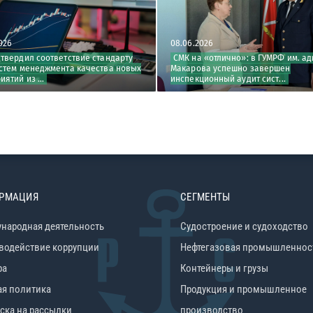
08.06.2026
10.06.2
е стандарту
СМК на «отлично»: в ГУМРФ им. адм. С.О.
Регист
чества новых
Макарова успешно завершен
сертиф
инспекционный аудит сист...
менедж
РМАЦИЯ
СЕГМЕНТЫ
народная деятельность
Судостроение и судоходство
водействие коррупции
Нефтегазовая промышленнос
ра
Контейнеры и грузы
ая политика
Продукция и промышленное
ска на рассылки
производство