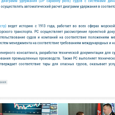
 диаграмм удержания (DP capability plots) судов с системами ди
осуществлять автоматический расчет диаграмм удержания в соответ
стр)
ведет историю с 1913 года, работает во всех сферах морско
орского транспорта. РС осуществляет рассмотрение проектной доку
детельствование судов и компаний на соответствие положениям 
систем менеджмента на соответствие требованиям международных и н
енерного консалтинга, разработки технической документации для с
ования промышленных производств. Также РС выполняет техническо
тверждает соответствие тары для опасных грузов, оказывает ус
ания