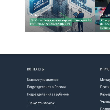
25.06.2026
22.06.2026
Опубликована новая версия стандарта ISO
РС подтвердил соответстви
19011:2026: рекомендации РС
ИСО систем менеджмента ка
предприятий из ...
КОНТАКТЫ
ИНФО
Главное управление
Между
Подразделения в России
Проти
Подразделения за рубежом
Карье
Учетн
Заказать звонок
Подпи