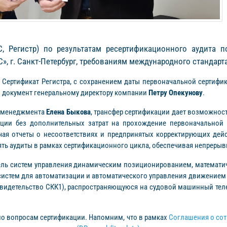
С, Регистр) по результатам ресертификационного аудита 
 г. Санкт-Петербург, требованиям международного стандарта 
Сертификат Регистра, с сохранением даты первоначальной сертифи
л документ генеральному директору компании
Петру Опекунову
.
м менеджмента
Елена Быкова
, трансфер сертификации дает возможност
ции без дополнительных затрат на прохождение первоначальной 
чая отчеты о несоответствиях и предпринятых корректирующих дей
ь аудиты в рамках сертификационного цикла, обеспечивая непрерыв
ель систем управления динамическим позиционированием, математи
систем для автоматизации и автоматического управления движением
Свидетельство СКК1), распространяющуюся на судовой машинный теле
по вопросам сертификации. Напомним, что в рамках
Соглашения о сот