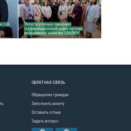
026
29.05.2026
р успешно завершил
РС осветил практические аспекты
икационный аудит системы
освидетельствования и сертифика
мента качества СПбГМТУ
ОБРАТНАЯ СВЯЗЬ
Обращение граждан
ть
Заполнить анкету
Оставить отзыв
Задать вопрос