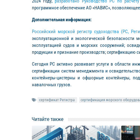
2024 году,
разработано Руководство РС по расчету
программное обеспечение АО «НАВИС», позволяющее 
Дополнительная информация:
Российский морской регистр судоходства (РС, Реги
эксплуатационной и экологической безопасности м
эксплуатацией судов и морских сооружений; осви
продукции и признание производств; сертификацию 
Сегодня РС активно развивает услуги в области инж
сертификации систем менеджмента и освидетельств
контейнеры-цистерны и офшорные контейнеры, под
навалочных грузов.
сертификат Регистра
сертификация морского оборудов
Читайте также