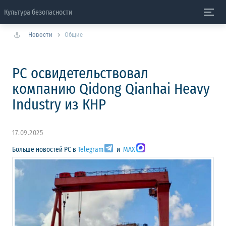
Культура безопасности
Новости
Общие
РС освидетельствовал
компанию Qidong Qianhai Heavy
Industry из КНР
17.09.2025
Больше новостей РС в
Telegram
и
MAX