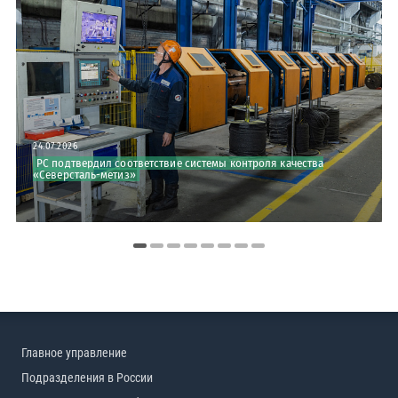
24.07.2026
24.07.2026
РС подтвердил соответствие системы контроля качества
РС выдал Свидетельство о соответствии предприятия компании
«Северсталь-метиз»
«Рудон»
Главное управление
Подразделения в России